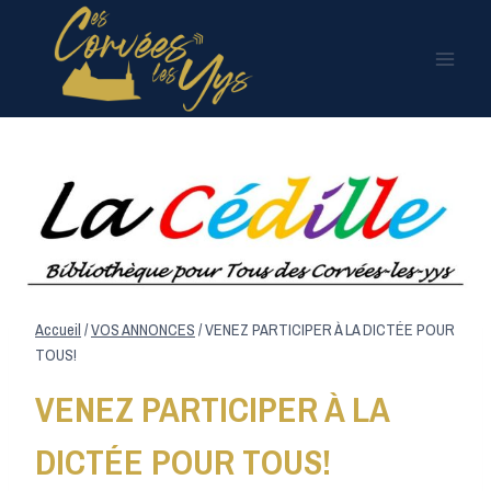
Aller
au
contenu
Accueil
/
VOS ANNONCES
/
VENEZ PARTICIPER À LA DICTÉE POUR
TOUS!
VENEZ PARTICIPER À LA
DICTÉE POUR TOUS!