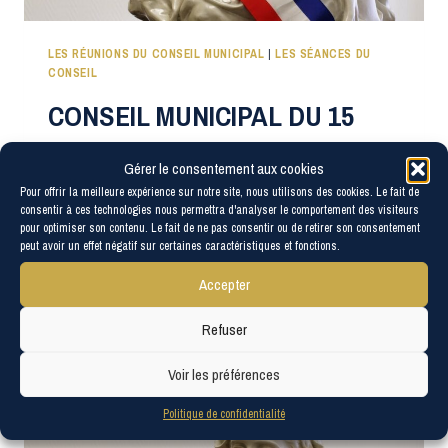
LES RÉUNIONS DU CONSEIL MUNICIPAL
|
LES SÉANCES DU
CONSEIL
CONSEIL MUNICIPAL DU 15
JUIN 2023
Gérer le consentement aux cookies
Pour offrir la meilleure expérience sur notre site, nous utilisons des cookies. Le fait de
Le prochain Conseil municipal se déroulera à 20h30 en
consentir à ces technologies nous permettra d'analyser le comportement des visiteurs
pour optimiser son contenu. Le fait de ne pas consentir ou de retirer son consentement
mairie. A l’ordre du jour :
peut avoir un effet négatif sur certaines caractéristiques et fonctions.
CONSEIL
LIRE LA SUITE
Accepter
MUNICIPAL
DU
Refuser
15
JUIN
Voir les préférences
2023
Politique de confidentialité