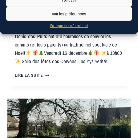
CORVÉES-LES YYS
Voir les préférences
Politique de confidentialité
Les communes de Les Corvées-Les Yys et Saint-
Denis-des-Puits ont été heureuses de convier les
enfants (et leurs parents) au traditionnel spectacle de
Noël!
Vendredi 16 décembre
à 18h00
Salle des fêtes des Corvées-Les Yys ❄❄❄
LIRE LA SUITE
ARBRE
DE
NOËL
A
LES
CORVÉES-
LES
YYS