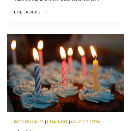
LIRE LA SUITE
VENTE
DE
3
TERRAINS
SUR
LA
COMMUNE
INFOS PRATIQUES
|
L'ESSENTIEL
|
SALLE DES FÊTES