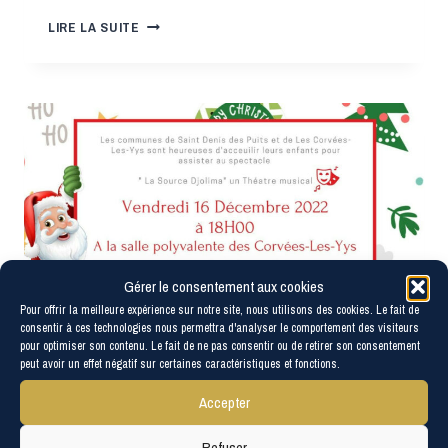
LES
LIRE LA SUITE
CONSÉQUENCES
D’UNE
RUP¨TURE
DE
CANALISATION
Gérer le consentement aux cookies
Pour offrir la meilleure expérience sur notre site, nous utilisons des cookies. Le fait de
consentir à ces technologies nous permettra d'analyser le comportement des visiteurs
pour optimiser son contenu. Le fait de ne pas consentir ou de retirer son consentement
peut avoir un effet négatif sur certaines caractéristiques et fonctions.
Accepter
A LA UNE
|
AGENDA
|
FÊTES ET CÉRÉMONIES
ARBRE DE NOËL A LES
Refuser