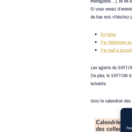
ménagères…), ils ne l
Si vous venez d’emmé
de bac noir, n’hésitez 
En ligne
Par téléphone au
Par mail à accuei
Les agents du SIRTOM p
De plus, le SIRTOM tra
suivante.
Voici le calendrier d
Pour