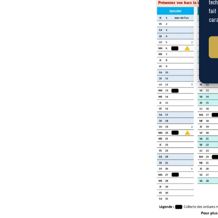
tech
fait
cara