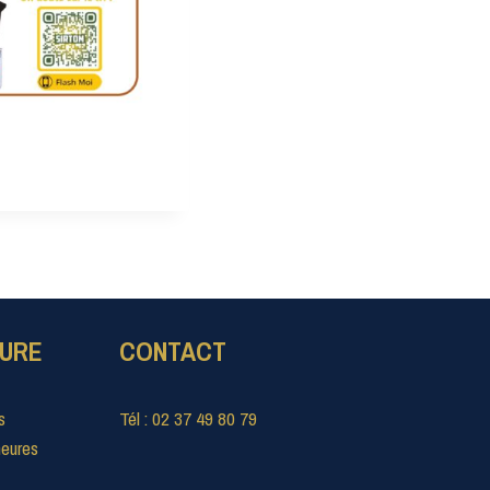
TURE
CONTACT
s
Tél : 02 37 49 80 79
heures