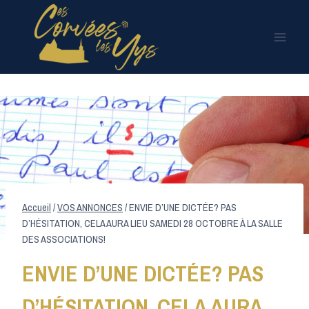
Aller
au
contenu
Accueil
/
VOS ANNONCES
/
ENVIE D’UNE DICTÉE? PAS
D’HÉSITATION, CELA AURA LIEU SAMEDI 28 OCTOBRE À LA SALLE
DES ASSOCIATIONS!
ENVIE D’UNE DICTÉE? PAS
D’HÉSITATION, CELA AURA