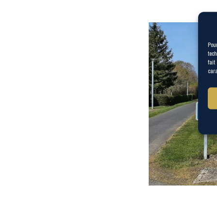
Pour
tech
fait
cara