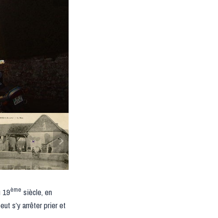
ème
u 19
siècle, en
ut s’y arrêter prier et