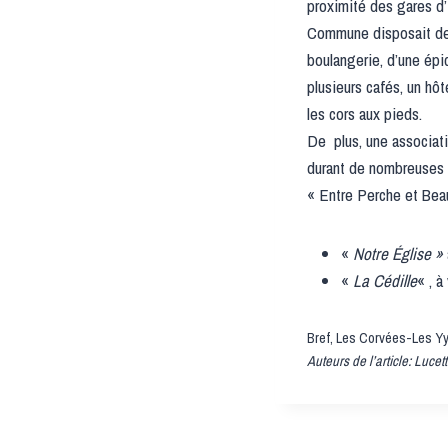
proximité des gares d’
Commune disposait des
boulangerie, d’une épic
plusieurs cafés, un hô
les cors aux pieds.
De plus, une associat
durant de nombreuses a
« Entre Perche et Beau
«
Notre Église »
«
La Cédille
« , à
Bref, Les Corvées-Les Yys 
Auteurs de l’article:
Lucet