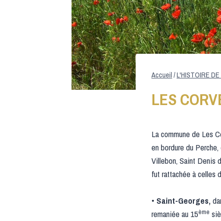
Accueil
/
L'HISTOIRE D
LES CORV
La commune de Les Cor
en bordure du Perche, 
Villebon, Saint Denis
fut rattachée à celles
•
Saint-Georges,
dan
ème
remaniée au 15
siè