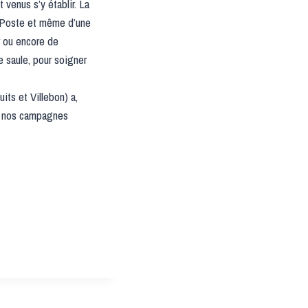
 venus s’y établir. La
e Poste et même d’une
r ou encore de
e saule, pour soigner
ts et Villebon) a,
ns nos campagnes