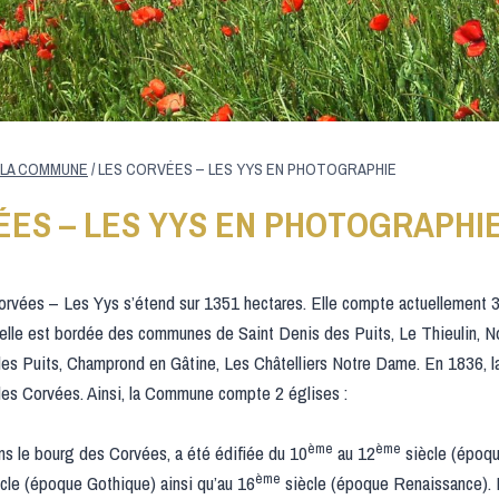
E LA COMMUNE
/
LES CORVÉES – LES YYS EN PHOTOGRAPHIE
ÉES – LES YYS EN PHOTOGRAPHI
vées – Les Yys s’étend sur 1351 hectares. Elle compte actuellement 3
elle est bordée des communes de Saint Denis des Puits, Le Thieulin, No
 des Puits, Champrond en Gâtine, Les Châtelliers Notre Dame. En 1836,
 des Corvées. Ainsi, la Commune compte 2 églises :
ème
ème
s le bourg des Corvées, a été édifiée du 10
au 12
siècle (époq
ème
cle (époque Gothique) ainsi qu’au 16
siècle (époque Renaissance). L’