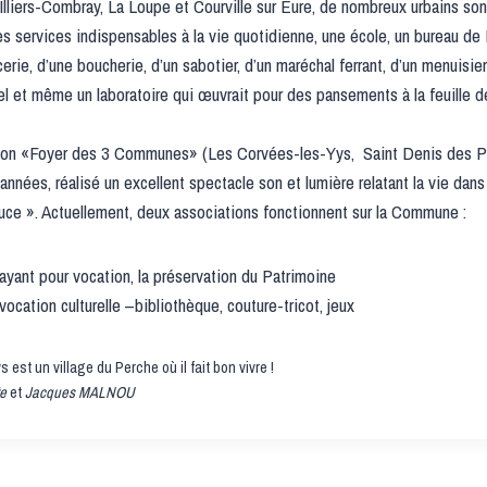
Illiers-Combray, La Loupe et Courville sur Eure, de nombreux urbains sont
 services indispensables à la vie quotidienne, une école, un bureau d
erie, d’une boucherie, d’un sabotier, d’un maréchal ferrant, d’un menuisie
tel et même un laboratoire qui œuvrait pour des pansements à la feuille d
ion «Foyer des 3 Communes» (Les Corvées-les-Yys, Saint Denis des Pui
nnées, réalisé un excellent spectacle son et lumière relatant la vie da
ce ». Actuellement, deux associations fonctionnent sur la Commune :
ayant pour vocation, la préservation du Patrimoine
 vocation culturelle –bibliothèque, couture-tricot, jeux
est un village du Perche où il fait bon vivre !
te
et
Jacques MALNOU