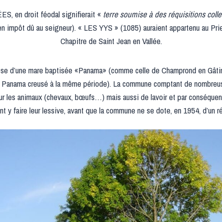
 en droit féodal signifierait «
terre soumise à des réquisitions coll
ien impôt dû au seigneur). « LES YYS » (1085) auraient appartenu au Pri
Chapitre de Saint Jean en Vallée.
e d’une mare baptisée «Panama» (comme celle de Champrond en Gâtin
e Panama creusé à la même période). La commune comptant de nombreu
our les animaux (chevaux, bœufs…) mais aussi de lavoir et par conséquent
 y faire leur lessive, avant que la commune ne se dote, en 1954, d’un r