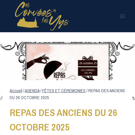
Aller
au
contenu
Accueil
/
AGENDA
/
FÊTES ET CÉRÉMONIES
/
REPAS DES ANCIENS
DU 26 OCTOBRE 2025
REPAS DES ANCIENS DU 26
OCTOBRE 2025