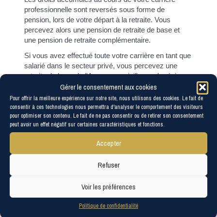
professionnelle sont reversés sous forme de
pension, lors de votre départ à la retraite. Vous
percevez alors une pension de retraite de base et
une pension de retraite complémentaire.
Si vous avez effectué toute votre carrière en tant que
salarié dans le secteur privé, vous percevez une
retraite de base de l'Assurance vieillesse du régime
général de la Sécurité sociale et une retraite
Gérer le consentement aux cookies
complémentaire de l'<a href="https://www.les-
Pour offrir la meilleure expérience sur notre site, nous utilisons des cookies. Le fait de
corvees-les-yys.fr/service-public/?
consentir à ces technologies nous permettra d'analyser le comportement des visiteurs
pour optimiser son contenu. Le fait de ne pas consentir ou de retirer son consentement
xml=R40033">Agirc-Arrco</a>.
peut avoir un effet négatif sur certaines caractéristiques et fonctions.
Si vous avez exercé des professions relevant de
plusieurs régimes de retraite différents (agriculture,
Accepter
artisanat, commerce, profession libérale, salarié du
secteur privé, agent du secteur public, etc.), vous
Refuser
percevez plusieurs pensions de retraites de base et
complémentaires.
Voir les préférences
Par exemple, si vous avez cotisé au cours de votre
Politique de confidentialité
carrière en tant que salarié puis en tant