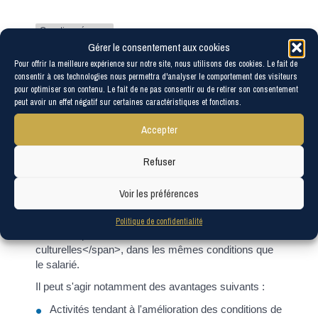
Question-réponse
Gérer le consentement aux cookies
Un stagiaire peut-il bénéficier
Pour offrir la meilleure expérience sur notre site, nous utilisons des cookies. Le fait de
consentir à ces technologies nous permettra d'analyser le comportement des visiteurs
du comité social et
pour optimiser son contenu. Le fait de ne pas consentir ou de retirer son consentement
peut avoir un effet négatif sur certaines caractéristiques et fonctions.
économique (CSE) ?
Accepter
Vérifié le 09/07/2021 - Direction de l'information légale et
administrative (Premier ministre)
Refuser
Oui, le stagiaire bénéficie des avantages accordés
par le <a href="https://www.les-corvees-les-
Voir les préférences
yys.fr/service-public/?xml=F34474">comité social et
économique (CSE)</a>, appelés <span
Politique de confidentialité
class="expression">activités sociales et
culturelles</span>, dans les mêmes conditions que
le salarié.
Il peut s'agir notamment des avantages suivants :
Activités tendant à l'amélioration des conditions de