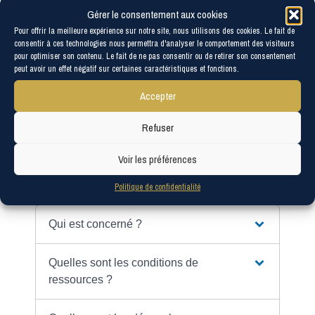
un visa d'entrée pour la France. Si votre stage est
Gérer le consentement aux cookies
prolongé, vous devez demander une carte de séjour
Pour offrir la meilleure expérience sur notre site, nous utilisons des cookies. Le fait de
en préfecture.
consentir à ces technologies nous permettra d'analyser le comportement des visiteurs
pour optimiser son contenu. Le fait de ne pas consentir ou de retirer son consentement
peut avoir un effet négatif sur certaines caractéristiques et fonctions.
Accepter
Stage en entreprise
Formation continue
Refuser
Stage en hôpital public
Voir les préférences
Politique de confidentialité
Tout replier
Tout déplier
Qui est concerné ?
Quelles sont les conditions de
ressources ?