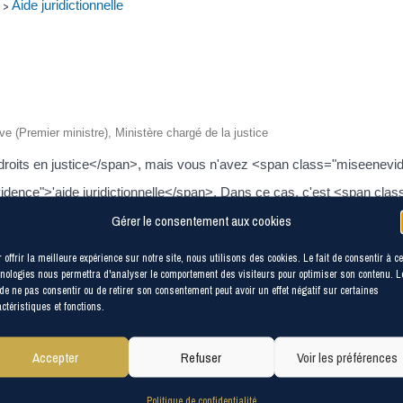
Aide juridictionnelle
>
ive (Premier ministre), Ministère chargé de la justice
droits en justice</span>, mais vous n'avez <span class="miseenevi
idence">'aide juridictionnelle</span>. Dans ce cas, c'est <span cl
lass="miseenevidence">coût</span> de la procédure <span class="m
Gérer le consentement aux cookies
frais de justice.
 offrir la meilleure expérience sur notre site, nous utilisons des cookies. Le fait de consentir à c
t votre nationalité.
nologies nous permettra d'analyser le comportement des visiteurs pour optimiser son contenu. L
vos droits.
 de ne pas consentir ou de retirer son consentement peut avoir un effet négatif sur certaines
ctéristiques et fonctions.
Accepter
Refuser
Voir les préférences
Politique de confidentialité