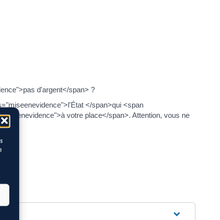
dence">pas d'argent</span> ?
ass="miseenevidence">l'État </span>qui <span
iseenevidence">à votre place</span>. Attention, vous ne
es
e