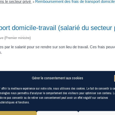
s le secteur privé
Remboursement des frais de transport domicile-t
>
t domicile-travail (salarié du secteur 
ive (Premier ministre)
 par le salarié pour se rendre sur son lieu de travail. Ces frais peu
s.
Gérer le consentement aux cookies
 offrir la meilleure expérience sur notre site, nous utilisons des cookies. Le fait de consentir à c
ics pour se rendre sur leur lieu de travail bénéficient obligatoirement
nologies nous permettra d'analyser le comportement des visiteurs pour optimiser son contenu. L
 de ne pas consentir ou de retirer son consentement peut avoir un effet négatif sur certaines
ctéristiques et fonctions.