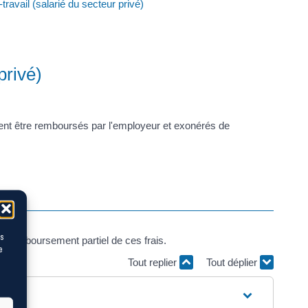
ravail (salarié du secteur privé)
privé)
vent être remboursés par l'employeur et exonérés de
es
 du remboursement partiel de ces frais.
e
Tout replier
Tout déplier