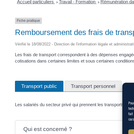
Accueil particuliers
Travail - Formation
Rémunération dan
>
>
Fiche pratique
Remboursement des frais de transpor
Vérifié le 18/08/2022 - Direction de l'information légale et administrat
Les frais de transport correspondent à des dépenses engagées
cotisations dans certaines limites et sous certaines condition
Transport public
Transport personnel
Pour
Les salariés du secteur privé qui prennent les transports publ
tech
fait
cara
Qui est concerné ?