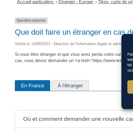
Accueil particuliers
Étranger - Europe
Titres, carte de s
>
>
Question-réponse
Que doit faire un étranger en cas d
Vérifié le 13/09/2021 - Direction de l'information légale et administrat
Si vous êtes étranger et que vous avez perdu votre carte de s
Pour
tech
cas, vous devez demander un <a href="https://www.les-corvee
fait
cara
En France
À l'étranger
Où et comment demander une nouvelle car