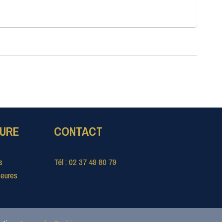
TURE
CONTACT
s
Tél : 02 37 49 80 79
heures