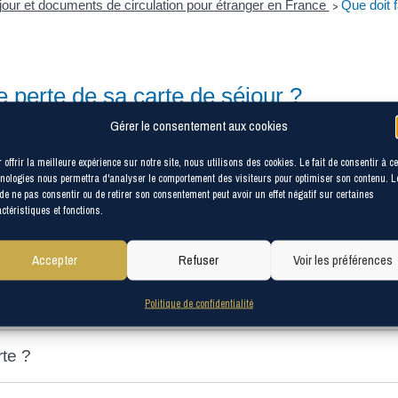
éjour et documents de circulation pour étranger en France
Que doit f
>
e perte de sa carte de séjour ?
Gérer le consentement aux cookies
ive (Premier ministre)
éjour, vous devez effectuer des démarches différentes en fonction du 
 offrir la meilleure expérience sur notre site, nous utilisons des cookies. Le fait de consentir à c
nologies nous permettra d'analyser le comportement des visiteurs pour optimiser son contenu. L
s-les-yys.fr/service-public/?xml=R13034">duplicata</a> de votre cart
 de ne pas consentir ou de retirer son consentement peut avoir un effet négatif sur certaines
ctéristiques et fonctions.
Accepter
Refuser
Voir les préférences
Politique de confidentialité
te ?