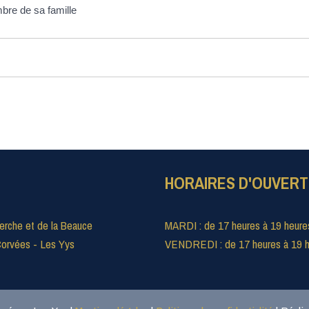
bre de sa famille
HORAIRES D'OUVER
erche et de la Beauce
MARDI : de 17 heures à 19 heure
orvées - Les Yys
VENDREDI : de 17 heures à 19 