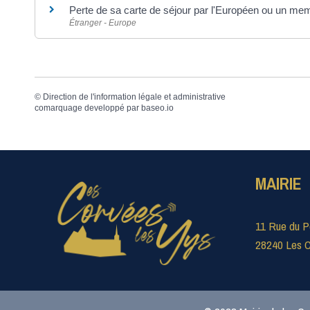
Perte de sa carte de séjour par l'Européen ou un mem
Étranger - Europe
©
Direction de l'information légale et administrative
comarquage developpé par
baseo.io
MAIRIE
11 Rue du P
28240 Les C