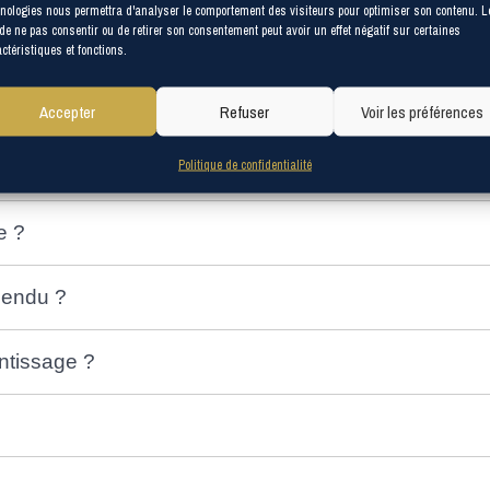
nologies nous permettra d'analyser le comportement des visiteurs pour optimiser son contenu. L
 de ne pas consentir ou de retirer son consentement peut avoir un effet négatif sur certaines
à l’étranger ?
ctéristiques et fonctions.
s ?
Accepter
Refuser
Voir les préférences
Politique de confidentialité
s ?
ge ?
spendu ?
entissage ?