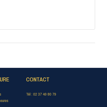
TURE
CONTACT
s
Tél : 02 37 49 80 79
heures