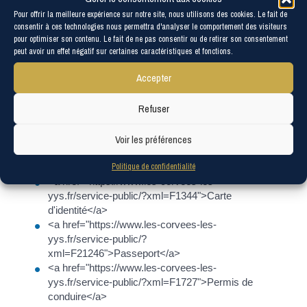
Pour offrir la meilleure expérience sur notre site, nous utilisons des cookies. Le fait de
Si vous avez perdu votre carte d'identité et/ou votre
consentir à ces technologies nous permettra d'analyser le comportement des visiteurs
passeport, ainsi que votre permis de conduire et/ou
pour optimiser son contenu. Le fait de ne pas consentir ou de retirer son consentement
votre carte grise et/ou votre carte Vitale et/ou votre
peut avoir un effet négatif sur certaines caractéristiques et fonctions.
carte d'électeur et/ou votre livret de famille, il faut
d'abord demander une nouvelle carte d'identité ou un
Accepter
nouveau passeport.
Refuser
En effet, pour la demande des autres documents, il
faudra présenter une pièce d'identité valide.
Voir les préférences
Le remplacement de chaque document doit faire
l'objet d'une demande indépendante :
Politique de confidentialité
<a href="https://www.les-corvees-les-
yys.fr/service-public/?xml=F1344">Carte
d'identité</a>
<a href="https://www.les-corvees-les-
yys.fr/service-public/?
xml=F21246">Passeport</a>
<a href="https://www.les-corvees-les-
yys.fr/service-public/?xml=F1727">Permis de
conduire</a>