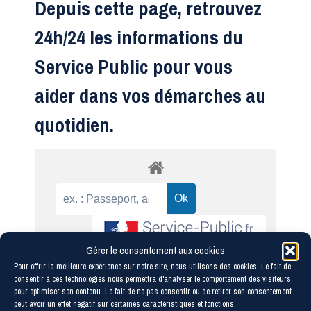
Depuis cette page, retrouvez
24h/24 les informations du
Service Public pour vous
aider dans vos démarches au
quotidien.
Gérer le consentement aux cookies
Accueil particuliers
Papiers - Citoyenneté -
Pour offrir la meilleure expérience sur notre site, nous utilisons des cookies. Le fait de
>
consentir à ces technologies nous permettra d'analyser le comportement des visiteurs
Élections
Carte d'identité
Carte
>
>
pour optimiser son contenu. Le fait de ne pas consentir ou de retirer son consentement
d'identité perdue ou volée : comment acheter un
peut avoir un effet négatif sur certaines caractéristiques et fonctions.