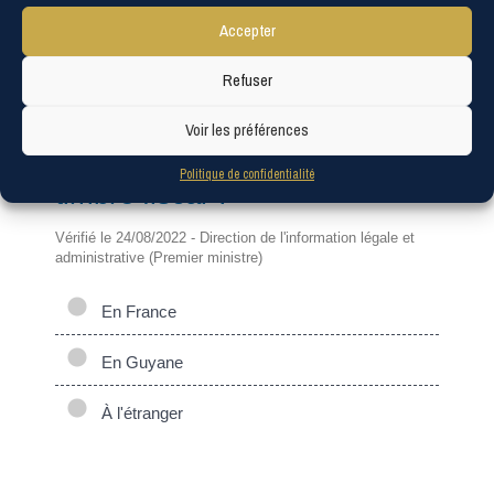
timbre fiscal ?
Accepter
Question-réponse
Refuser
Carte d'identité perdue ou
Voir les préférences
volée : comment acheter un
Politique de confidentialité
timbre fiscal ?
Vérifié le 24/08/2022 - Direction de l'information légale et
administrative (Premier ministre)
En France
En Guyane
À l'étranger