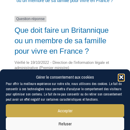
ou un membre de sa famille pour vivre en France ?
Question-réponse
Que doit faire un Britannique
ou un membre de sa famille
pour vivre en France ?
Vérifié le 19/10/2022 - Direction de l'information légale et
administrative (Premier ministre)
Gérer le consentement aux cookies
L'accord de retrait, entré en vigueur le
1<Exposant>er</Exposant> février 2020, prévoit des
Pour offrir la meilleure expérience sur notre site, nous utilisons des cookies. Le fait de
consentir à ces technologies nous permettra d'analyser le comportement des visiteurs
dispositions spécifiques pour le droit au séjour des
pour optimiser son contenu. Le fait de ne pas consentir ou de retirer son consentement
citoyens britanniques. Les règles diffèrent selon votre
peut avoir un effet négatif sur certaines caractéristiques et fonctions.
situation.
Accepter
Tout replier
Tout déplier
Refuser