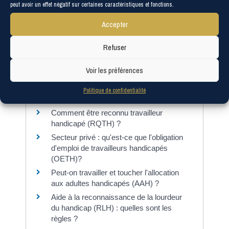
peut avoir un effet négatif sur certaines caractéristiques et fonctions.
Services en ligne et formulaires
Accepter
Refuser
Questions ? Réponses !
Voir les préférences
Qu'est-ce que le dispositif d'emploi
accompagné des travailleurs
Politique de confidentialité
handicapés ?
Comment être reconnu travailleur
handicapé (RQTH) ?
Secteur privé : qu'est-ce que l'obligation
d'emploi de travailleurs handicapés
(OETH)?
Peut-on travailler et toucher l'allocation
aux adultes handicapés (AAH) ?
Aide à la reconnaissance de la lourdeur
du handicap (RLH) : quelles sont les
règles ?