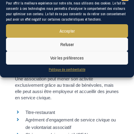
association
Bénévoles, volontaires et salariés
Pour offrir la meilleure expérience sur notre site, nous utilisons des cookies. Le fait de
>
A
consentir à ces technologies nous permettra d'analyser le comportement des visiteurs
d'une association
C
pour optimiser son contenu. Le fait de ne pas consentir ou de retirer son consentement
peut avoir un effet négatif sur certaines caractéristiques et fonctions.
É
Dossier
D
Accepter
I
Bénévoles, volontaires et
Refuser
L
salariés d'une association
L
Voir les préférences
E
Vérifié le 04/10/2021 - Direction de l'information légale et
administrative (Premier ministre)
Politique de confidentialité
»
Une association peut mener son activité
exclusivement grâce au travail de bénévoles, mais
elle peut aussi être employeur et accueillir des jeunes
en service civique.
Titre-restaurant
Agrément d'engagement de service civique ou
de volontariat associatif