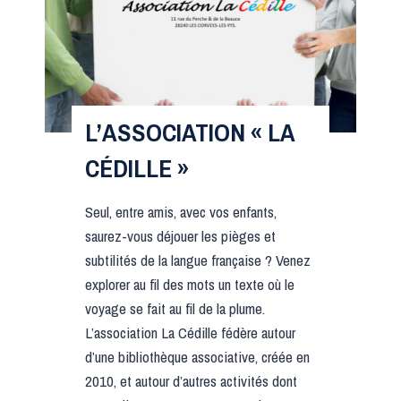
C
I
A
T
I
L’ASSOCIATION « LA
O
CÉDILLE »
N
«
Seul, entre amis, avec vos enfants,
saurez-vous déjouer les pièges et
N
subtilités de la langue française ? Venez
O
explorer au fil des mots un texte où le
T
voyage se fait au fil de la plume.
R
L’association La Cédille fédère autour
E
d’une bibliothèque associative, créée en
É
2010, et autour d’autres activités dont
G