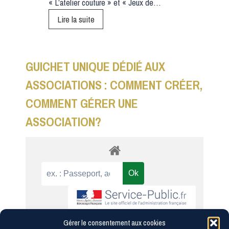
« L’atelier couture » et « Jeux de…
L
I
L
Lire la suite
S
’
E
A
S
GUICHET UNIQUE DÉDIÉ AUX
»
S
ASSOCIATIONS : COMMENT CRÉER,
O
COMMENT GÉRER UNE
C
I
ASSOCIATION?
A
T
I
O
N
«
Gérer le consentement aux cookies
Accueil associations
Fonctionnement d'une
>
L