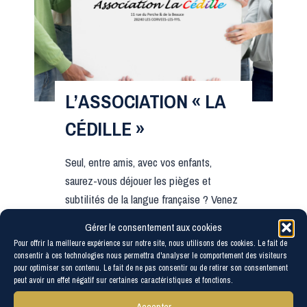
C
I
A
T
I
L’ASSOCIATION « LA
O
CÉDILLE »
N
«
Seul, entre amis, avec vos enfants,
saurez-vous déjouer les pièges et
N
subtilités de la langue française ? Venez
O
explorer au fil des mots un texte où le
T
Gérer le consentement aux cookies
voyage se fait au fil de la plume.
R
Pour offrir la meilleure expérience sur notre site, nous utilisons des cookies. Le fait de
L’association La Cédille fédère autour
E
consentir à ces technologies nous permettra d'analyser le comportement des visiteurs
pour optimiser son contenu. Le fait de ne pas consentir ou de retirer son consentement
d’une bibliothèque associative, créée en
É
peut avoir un effet négatif sur certaines caractéristiques et fonctions.
2010, et autour d’autres activités dont
G
Accepter