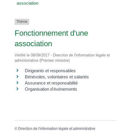
association
A
C
É
Thème
D
Fonctionnement d'une
I
association
L
L
Vérifié le 08/09/2017 - Direction de l'information légale et
E
administrative (Premier ministre)
Dirigeants et responsables
»
Bénévoles, volontaires et salariés
Assurance et responsabilité
Organisation d'événements
©
Direction de l'information légale et administrative