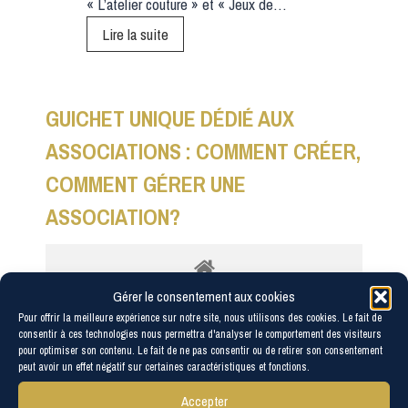
« L’atelier couture » et « Jeux de…
L
I
L
Lire la suite
S
’
E
A
S
GUICHET UNIQUE DÉDIÉ AUX
»
S
ASSOCIATIONS : COMMENT CRÉER,
O
COMMENT GÉRER UNE
C
I
ASSOCIATION?
A
T
I
Gérer le consentement aux cookies
O
Pour offrir la meilleure expérience sur notre site, nous utilisons des cookies. Le fait de
N
consentir à ces technologies nous permettra d'analyser le comportement des visiteurs
«
pour optimiser son contenu. Le fait de ne pas consentir ou de retirer son consentement
peut avoir un effet négatif sur certaines caractéristiques et fonctions.
Accueil associations
Services en ligne et
>
Accepter
L