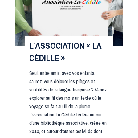
C
I
A
T
I
L’ASSOCIATION « LA
O
CÉDILLE »
N
«
Seul, entre amis, avec vos enfants,
saurez-vous déjouer les pièges et
N
subtilités de la langue française ? Venez
O
explorer au fil des mots un texte où le
T
voyage se fait au fil de la plume.
R
L’association La Cédille fédère autour
E
d’une bibliothèque associative, créée en
É
2010, et autour d’autres activités dont
G