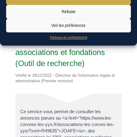
formulaires
Consulter les annonces des
>
A
associations et fondations
Refuser
C
É
Voir les préférences
Outil de recherche
D
Politique de confidentialité
I
Consulter les annonces des
L
associations et fondations
L
(Outil de recherche)
E
Vérifié le 28/12/2022 - Direction de l'information légale et
»
administrative (Premier ministre)
Ce service vous permet de consulter les
annonces parues au <a href="https://www.les-
corvees-les-yys.fr/associations-les-corves-les-
yys/?xml=R49635">JOAFE</a>, des