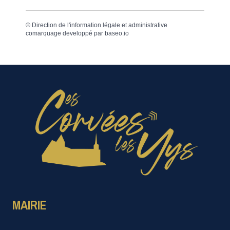
©
Direction de l'information légale et administrative
comarquage developpé par
baseo.io
MAIRIE