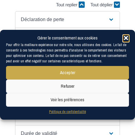
Tout replier
Tout déplier
Déclaration de perte
Où et comment demander une
Gérer le consentement aux cookies
nouvelle carte ?
Pour offrir la meilleure expérience sur notre site, nous utilisons des cookies. Le fait de
consentir à ces technologies nous permettra d'analyser le comportement des visiteurs
pour optimiser son contenu. Le fait de ne pas consentir ou de retirer son consentement
Documents à fournir
peut avoir un effet négatif sur certaines caractéristiques et fonctions.
Accepter
Coût
Refuser
Délai de fabrication
Voir les préférences
Comment retirer la carte d'identité
Politique de confidentialité
quand elle est prête ?
Durée de validité