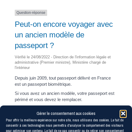
Question-réponse
Peut-on encore voyager avec
un ancien modèle de
passeport ?
Vérifié le 24/08/2022 - Direction de l'information légale et
administrative (Premier ministre), Ministère chargé de
l'intérieur
Depuis juin 2009, tout passeport délivré en France
est un passeport biométrique.
Si vous avez un ancien modèle, votre passeport est
périmé et vous devez le remplacer.
Les papiers à présenter dépendent du pays où vous
Gérer le consentement aux cookies
souhaitez vous rendre.
Pour offrir la meilleure expérience sur notre site, nous utilisons des cookies. Le fait de
Vous pouvez consulter le site <a
consentir à ces technologies nous permettra d'analyser le comportement des visiteurs
href="https://www.diplomatie.gouv.fr/fr/conseils-aux-
pour optimiser son contenu. Le fait de ne pas consentir ou de retirer son consentement