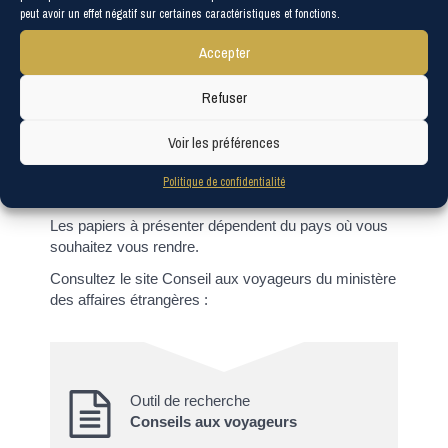
peut avoir un effet négatif sur certaines caractéristiques et fonctions.
voyageurs/conseils-par-pays-destination/"
target="_blank">Conseil aux voyageurs</a> du
Accepter
ministère des affaires étrangères pour vérifier.
Il peut s'agir d'un passeport valide au moment du
Refuser
voyage ou plusieurs mois après le retour.
Voir les préférences
Un visa peut être nécessaire.
Certains pays acceptent également une carte
Politique de confidentialité
d'identité valide.
Les papiers à présenter dépendent du pays où vous
souhaitez vous rendre.
Consultez le site Conseil aux voyageurs du ministère
des affaires étrangères :
Outil de recherche
Conseils aux voyageurs