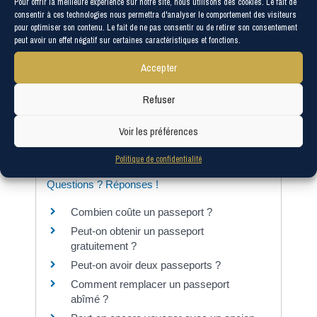
Passeport en urgence
Pour offrir la meilleure expérience sur notre site, nous utilisons des cookies. Le fait de
consentir à ces technologies nous permettra d'analyser le comportement des visiteurs
Pour un mineur
pour optimiser son contenu. Le fait de ne pas consentir ou de retirer son consentement
peut avoir un effet négatif sur certaines caractéristiques et fonctions.
Première demande
Renouvellement
Accepter
Passeport perdu
Passeport volé
Refuser
Passeport en urgence
Voir les préférences
Politique de confidentialité
Questions ? Réponses !
Combien coûte un passeport ?
Peut-on obtenir un passeport
gratuitement ?
Peut-on avoir deux passeports ?
Comment remplacer un passeport
abîmé ?