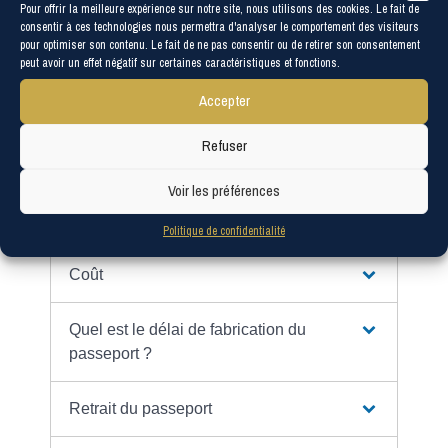
qui a été volé.
Pour offrir la meilleure expérience sur notre site, nous utilisons des cookies. Le fait de
consentir à ces technologies nous permettra d'analyser le comportement des visiteurs
Tout replier
Tout déplier
pour optimiser son contenu. Le fait de ne pas consentir ou de retirer son consentement
peut avoir un effet négatif sur certaines caractéristiques et fonctions.
Déclaration de vol
Accepter
Où et comment demander un nouveau
Refuser
passeport ?
Voir les préférences
Documents à fournir
Politique de confidentialité
Coût
Quel est le délai de fabrication du
passeport ?
Retrait du passeport