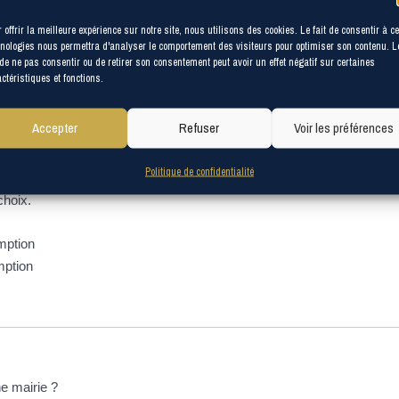
in (DPU)
 offrir la meilleure expérience sur notre site, nous utilisons des cookies. Le fait de consentir à c
nologies nous permettra d'analyser le comportement des visiteurs pour optimiser son contenu. L
 de ne pas consentir ou de retirer son consentement peut avoir un effet négatif sur certaines
ctéristiques et fonctions.
Accepter
Refuser
Voir les préférences
ive (Premier ministre)
 collectivité (commune ou établissement public de coopération interco
Politique de confidentialité
ien à cette collectivité. C'est ce que l'on appelle le <span class="ex
choix.
mption
mption
e mairie ?