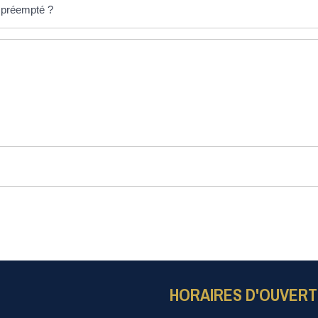
t préempté ?
HORAIRES D'OUVER